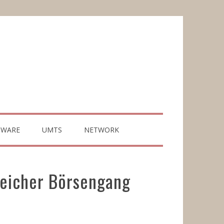
TWARE
UMTS
NETWORK
reicher Börsengang