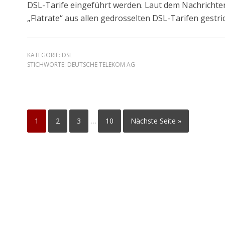
DSL-Tarife eingeführt werden. Laut dem Nachrichte
„Flatrate“ aus allen gedrosselten DSL-Tarifen gestri
KATEGORIE:
DSL
STICHWORTE:
DEUTSCHE TELEKOM AG
1
2
3
…
10
Nächste Seite »