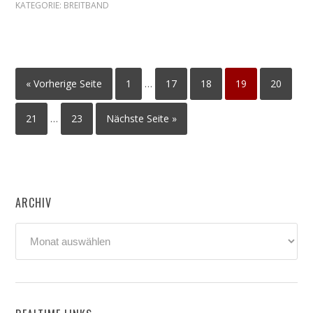
KATEGORIE:
BREITBAND
« Vorherige Seite
1
…
17
18
19
20
21
…
23
Nächste Seite »
ARCHIV
Archiv